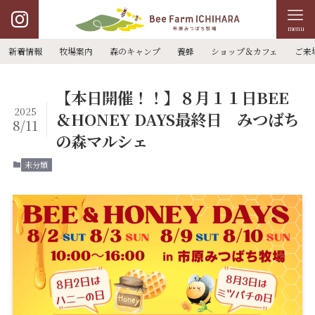
menu
新着情報
牧場案内
森のキャンプ
養蜂
ショップ＆カフェ
ご来
【本日開催！！】８月１１日BEE
2025
＆HONEY DAYS最終日 みつばち
8/11
の森マルシェ
未分類