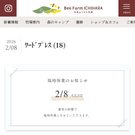
menu
新着情報
牧場案内
森のキャンプ
養蜂
ショップ＆カフェ
ご来
2026
ﾜｰﾄﾞﾌﾟﾚｽ (18)
2/08