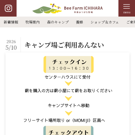
menu
新着情報
牧場案内
森のキャンプ
養蜂
ショップ＆カフェ
ご来
2026
キャンプ場ご利用あんない
5/10