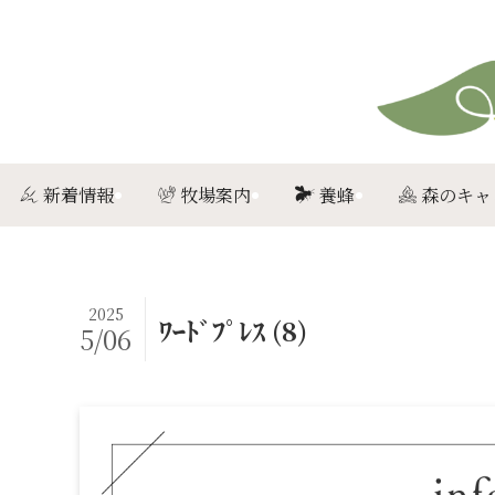
新着情報
牧場案内
養蜂
森のキャ
2025
ﾜｰﾄﾞﾌﾟﾚｽ (8)
5/06