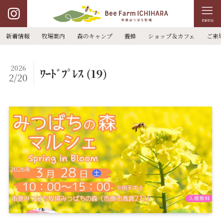
menu
新着情報
牧場案内
森のキャンプ
養蜂
ショップ＆カフェ
ご来
2026
ﾜｰﾄﾞﾌﾟﾚｽ (19)
2/20