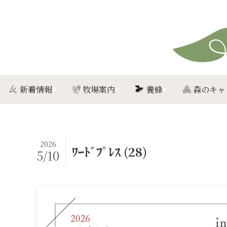
新着情報
牧場案内
養蜂
森のキャ
2026
ﾜｰﾄﾞﾌﾟﾚｽ (28)
5/10