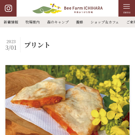
menu
新着情報
牧場案内
森のキャンプ
養蜂
ショップ＆カフェ
ご来
2023
プリント
3/01