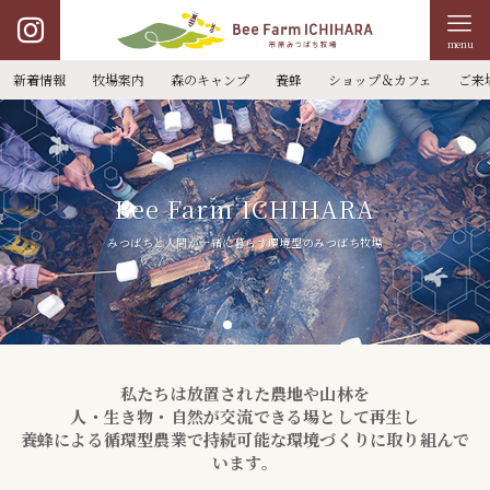
menu
新着情報
牧場案内
森のキャンプ
養蜂
ショップ＆カフェ
ご来
Bee Farm ICHIHARA
みつばちと人間が一緒に暮らす環境型のみつばち牧場
私たちは放置された農地や山林を
人・生き物・自然が交流できる場として再生し
養蜂による循環型農業で持続可能な環境づくりに取り組んで
います。