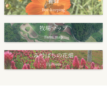
養蜂
Bee-keeping
牧場マップ
Farm map
みつばちの花畑
Flowers