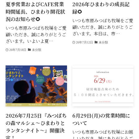
夏季営業およびCAFE営業
2026年ひまわりの成長記
時間延長、ひまわり開花状
録🌻
況のお知らせ🌻
いつも市原みつばち牧場をご愛
顧いただき、誠にありがとうご
いつも市原みつばち牧場をご愛
ざいます。本日は、市…
顧いただき、誠にありがとうご
ざいます。いよいよ夏…
26年7月12日
未分類
26年7月18日
未分類
2026年7月25日『みつばち
6月29日(月)の営業時間に
の森マルシェ～ひまわりと
ついて
ランタンナイト～』開催決
いつも市原みつばち牧場にお越
定！
しいただき、誠にありがとうご