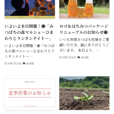
いよいよ本日開催！🐝「み
ロゴ＆はちみつパッケージ
つばちの森マルシェ〜ひま
リニューアルのお知らせ🐝
わりとランタンナイト〜」
いつも市原みつばち牧場をご愛
顧いただき、誠にありがとうご
いよいよ本日開催！🐝「みつば
ざいます。 本日より、…
ちの森マルシェ〜ひまわりとラ
ンタンナイト〜…
26年7月25日
未分類
26年7月25日
未分類