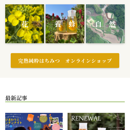
花
養 蜂
自 然
完熟純粋はちみつ オンラインショップ
最新記事