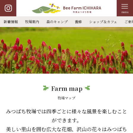
menu
新着情報
牧場案内
森のキャンプ
養蜂
ショップ＆カフェ
ご来
Farm map
牧場マップ
みつばち牧場では四季ごとに様々な風景を楽しむこと
ができます。
美しい里山を囲む広大な花畑、沢山の花々はみつばち