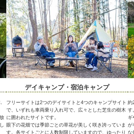
デイキャンプ・宿泊キャンプ
.
フリーサイトは2つのデイサイトと4つのキャンプサイト
約
、
で、いずれも車両乗り入れ可で、広々とした芝生の樹木
す
放
に囲われたサイトです。
ギ
し
眼下の花畑では季節ごとの草花が美しく咲き誇っていま
が
す。各サイトごとに人数制限していますので、ゆったり
な