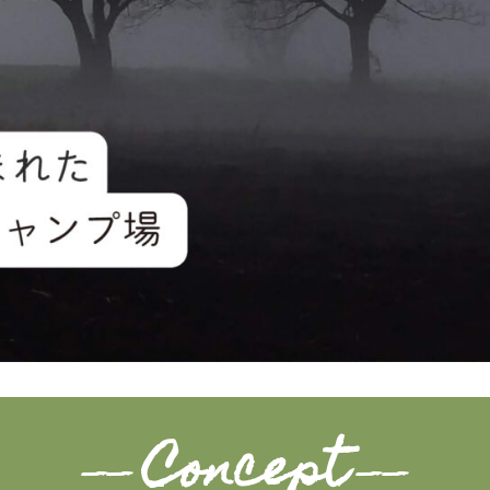
Concept
——
——