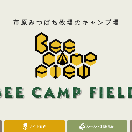
市 原 み つ ば ち 牧 場 の キ ャ ン プ 場
サイト案内
ルール・利用規約