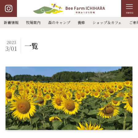
menu
新着情報
牧場案内
森のキャンプ
養蜂
ショップ＆カフェ
ご来
2023
一覧
3/01