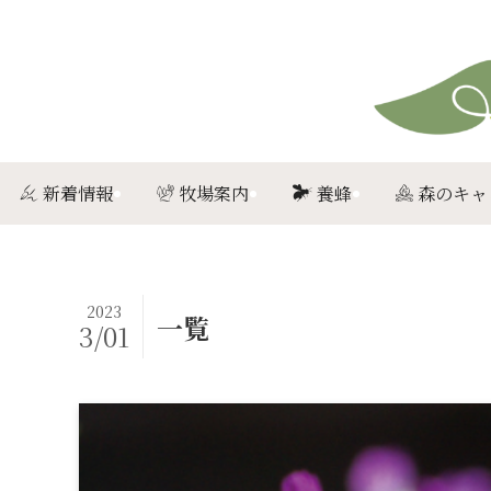
新着情報
牧場案内
養蜂
森のキャ
2023
一覧
3/01