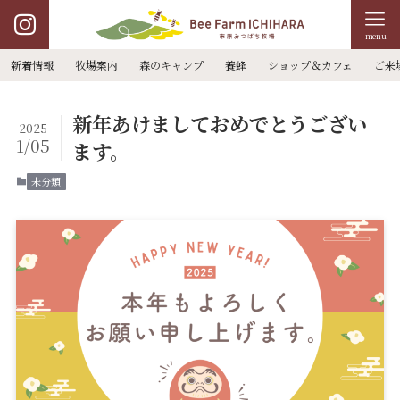
menu
新着情報
牧場案内
森のキャンプ
養蜂
ショップ＆カフェ
ご来
新年あけましておめでとうござい
2025
1/05
ます。
未分類