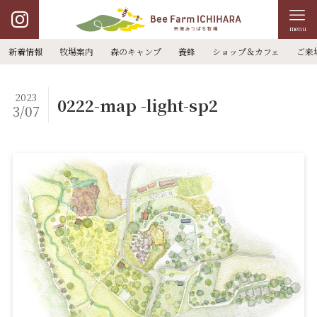
menu
新着情報
牧場案内
森のキャンプ
養蜂
ショップ＆カフェ
ご来
2023
0222-map -light-sp2
3/07