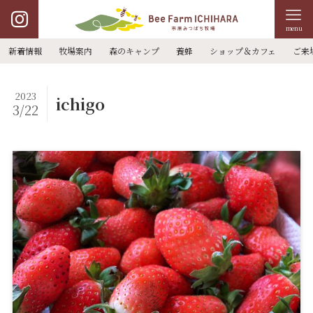
menu
新着情報
牧場案内
森のキャンプ
養蜂
ショップ＆カフェ
ご来
2023
ichigo
3/22