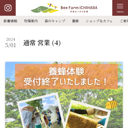
menu
新着情報
牧場案内
森のキャンプ
養蜂
ショップ＆カフェ
ご来
2024
通常 営業 (4)
5/01