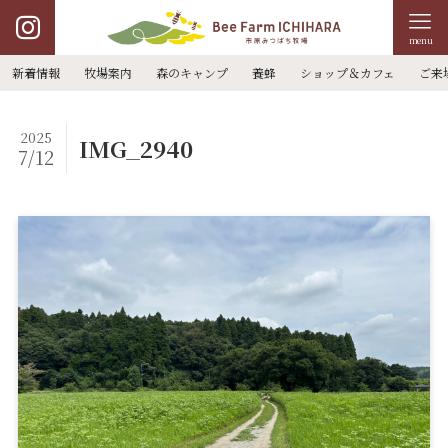
menu
新着情報
牧場案内
森のキャンプ
養蜂
ショップ＆カフェ
ご来
2025
IMG_2940
7/12