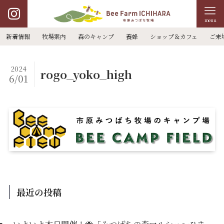
menu
新着情報
牧場案内
森のキャンプ
養蜂
ショップ＆カフェ
ご来
2024
rogo_yoko_high
6/01
最近の投稿