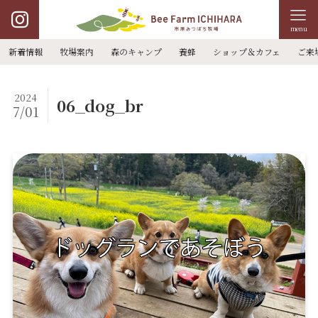
menu
新着情報
牧場案内
森のキャンプ
養蜂
ショップ＆カフェ
ご来
2024
06_dog_br
7/01