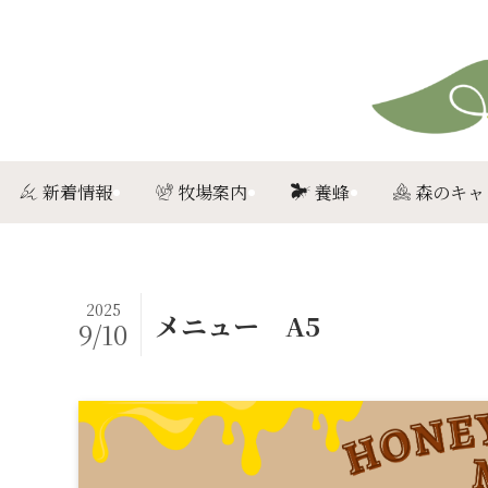
新着情報
牧場案内
養蜂
森のキャ
2025
メニュー A5
9/10