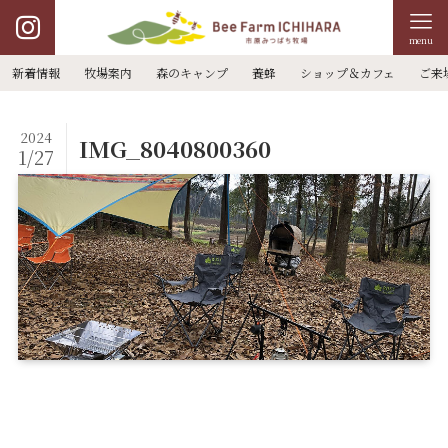
menu
新着情報
牧場案内
森のキャンプ
養蜂
ショップ＆カフェ
ご来
2024
IMG_8040800360
1/27