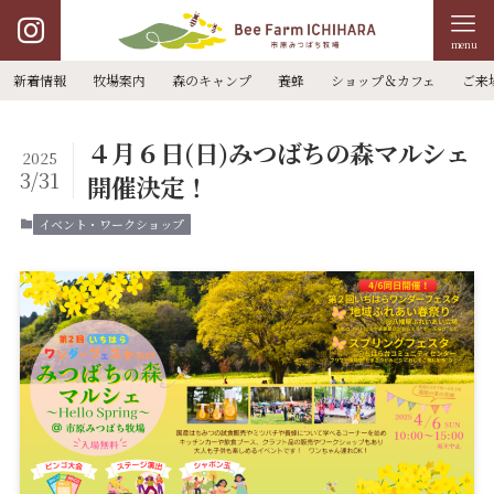
menu
新着情報
牧場案内
森のキャンプ
養蜂
ショップ＆カフェ
ご来
４月６日(日)みつばちの森マルシェ
2025
3/31
開催決定！
イベント・ワークショップ