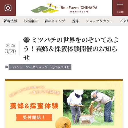
menu
新着情報
牧場案内
森のキャンプ
養蜂
ショップ＆カフェ
ご来
🐝 ミツバチの世界をのぞいてみよ
2026
う！養蜂＆採蜜体験開催のお知ら
3/20
せ
イベント・ワークショップ
花とみつばち