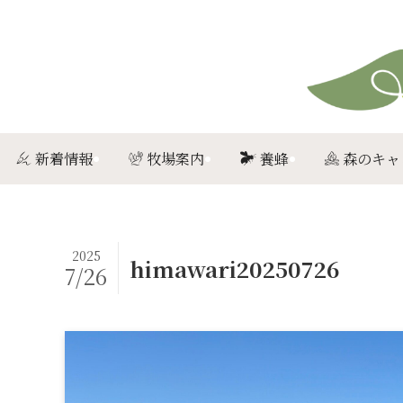
新着情報
牧場案内
養蜂
森のキャ
2025
himawari20250726
7/26