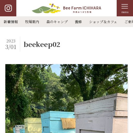
menu
新着情報
牧場案内
森のキャンプ
養蜂
ショップ＆カフェ
ご来
2023
beekeep02
3/01