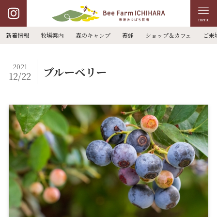
menu
新着情報
牧場案内
森のキャンプ
養蜂
ショップ＆カフェ
ご来
2021
ブルーベリー
12/22