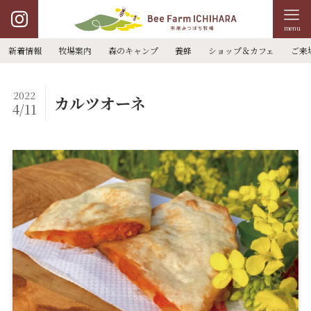
menu
新着情報
牧場案内
森のキャンプ
養蜂
ショップ＆カフェ
ご来
2022
カルツオーネ
4/11