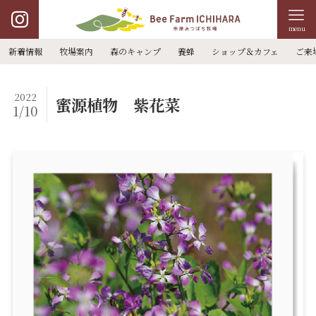
menu
新着情報
牧場案内
森のキャンプ
養蜂
ショップ＆カフェ
ご来
2022
蜜源植物 紫花菜
1/10