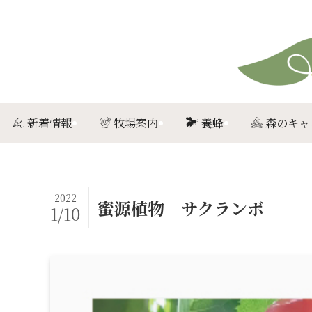
新着情報
牧場案内
養蜂
森のキャ
2022
蜜源植物 サクランボ
1/10