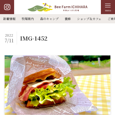
menu
新着情報
牧場案内
森のキャンプ
養蜂
ショップ＆カフェ
ご来
2022
IMG-1452
7/11