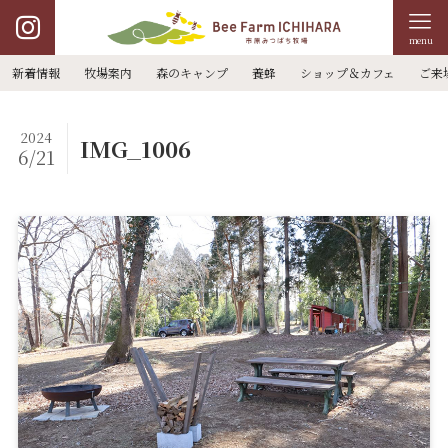
menu
新着情報
牧場案内
森のキャンプ
養蜂
ショップ＆カフェ
ご来
2024
IMG_1006
6/21