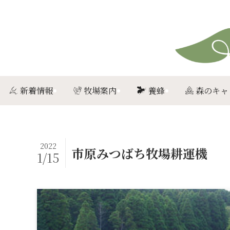
新着情報
牧場案内
養蜂
森のキャ
2022
市原みつばち牧場耕運機
1/15