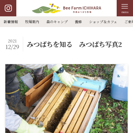
menu
新着情報
牧場案内
森のキャンプ
養蜂
ショップ＆カフェ
ご来
2021
みつばちを知る みつばち写真2
12/29