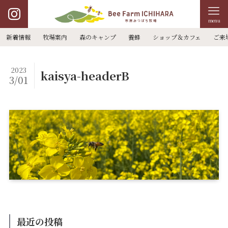
menu
新着情報
牧場案内
森のキャンプ
養蜂
ショップ＆カフェ
ご来
2023
kaisya-headerB
3/01
最近の投稿