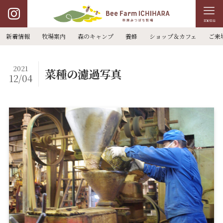
menu
新着情報
牧場案内
森のキャンプ
養蜂
ショップ＆カフェ
ご来
2021
菜種の濾過写真
12/04