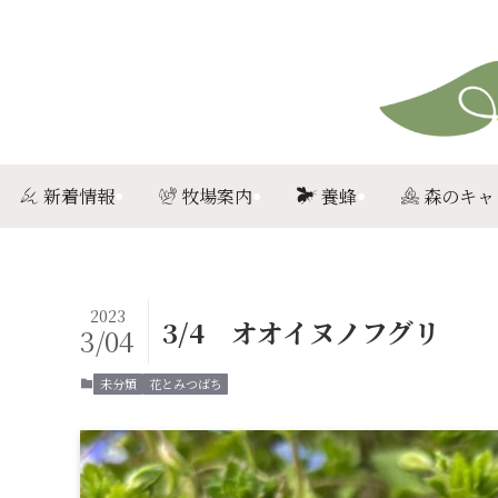
新着情報
牧場案内
養蜂
森のキャ
2023
3/4 オオイヌノフグリ
3/04
未分類
花とみつばち