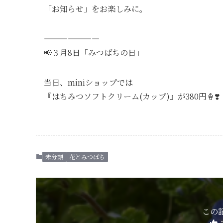
「お知らせ」をお楽しみに。
———————
📢３月8日「みつばちの日」
当日、miniショップでは
『はちみつソフトクリーム(カップ)』が380円🍦❣️
未分類
花とみつばち
この