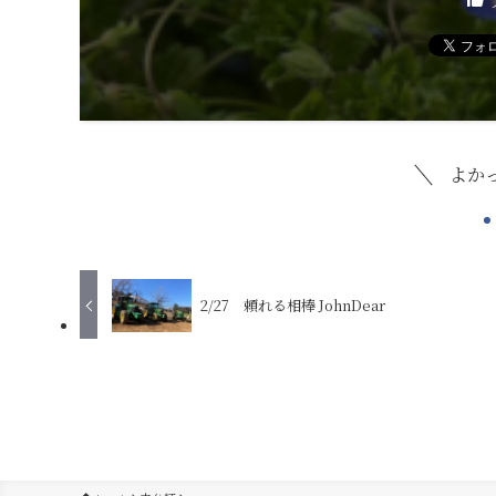
よか
2/27 頼れる相棒 JohnDear