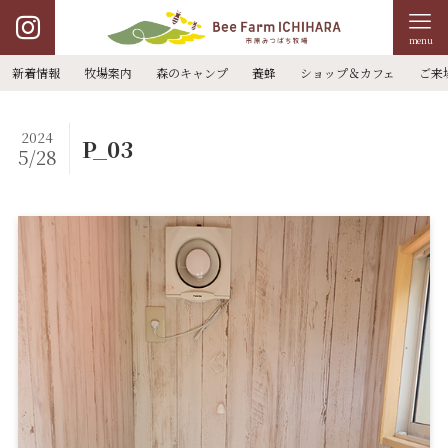
menu
新着情報
牧場案内
森のキャンプ
養蜂
ショップ＆カフェ
ご来
2024
P_03
5/28