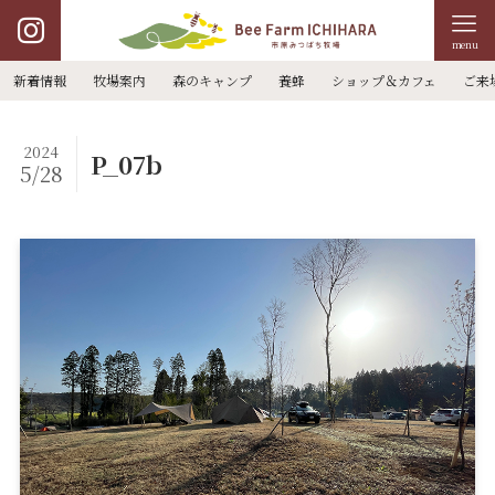
menu
新着情報
牧場案内
森のキャンプ
養蜂
ショップ＆カフェ
ご来
2024
P_07b
5/28