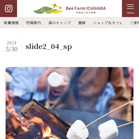
menu
新着情報
牧場案内
森のキャンプ
養蜂
ショップ＆カフェ
ご来
2024
slide2_04_sp
5/30