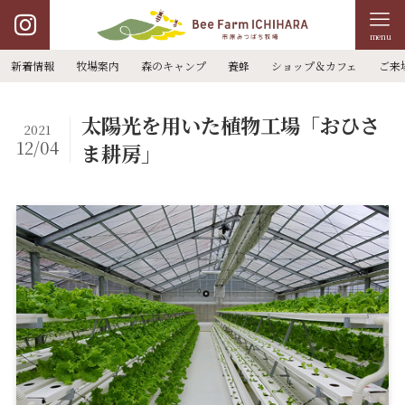
menu
新着情報
牧場案内
森のキャンプ
養蜂
ショップ＆カフェ
ご来
太陽光を用いた植物工場「おひさ
2021
12/04
ま耕房」