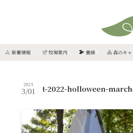
新着情報
牧場案内
養蜂
森のキャ
2023
t-2022-holloween-march
3/01