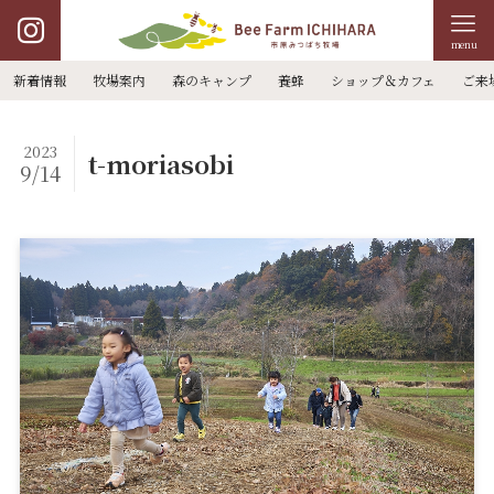
menu
新着情報
牧場案内
森のキャンプ
養蜂
ショップ＆カフェ
ご来
2023
t-moriasobi
9/14