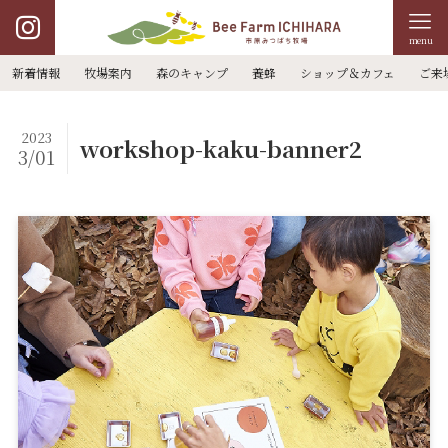
menu
新着情報
牧場案内
森のキャンプ
養蜂
ショップ＆カフェ
ご来
2023
workshop-kaku-banner2
3/01