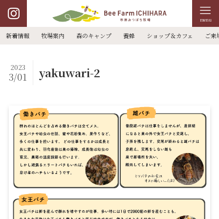
menu
新着情報
牧場案内
森のキャンプ
養蜂
ショップ＆カフェ
ご来
2023
yakuwari-2
3/01