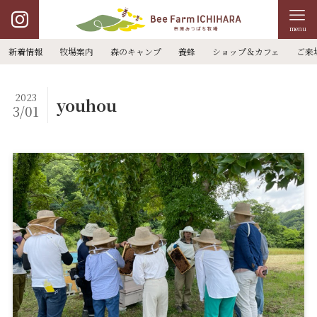
menu
新着情報
牧場案内
森のキャンプ
養蜂
ショップ＆カフェ
ご来
2023
youhou
3/01