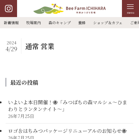
menu
新着情報
牧場案内
森のキャンプ
養蜂
ショップ＆カフェ
ご来
2024
通常 営業
4/29
最近の投稿
いよいよ本日開催！🐝「みつばちの森マルシェ〜ひま
わりとランタンナイト〜」
26年7月25日
ロゴ＆はちみつパッケージリニューアルのお知らせ🐝
26年7月25日