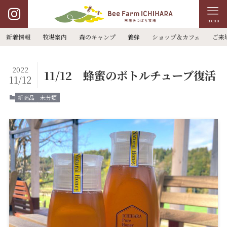
menu
新着情報
牧場案内
森のキャンプ
養蜂
ショップ＆カフェ
ご来
2022
11/12 蜂蜜のボトルチューブ復活
11/12
新商品
未分類